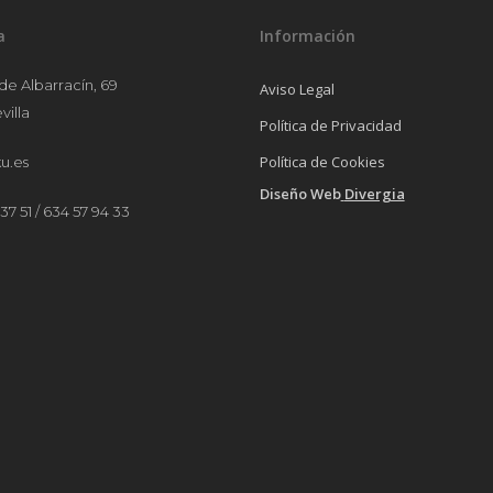
a
Información
 de Albarracín, 69
Aviso Legal
villa
Política de Privacidad
Política de Cookies
u.es
Diseño Web
Divergia
37 51 / 634 57 94 33