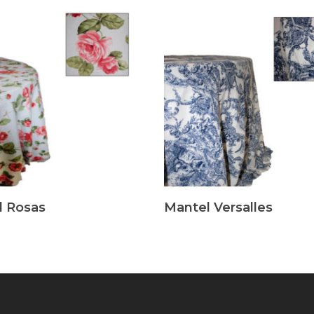
s
Leer Más
l Rosas
Mantel Versalles