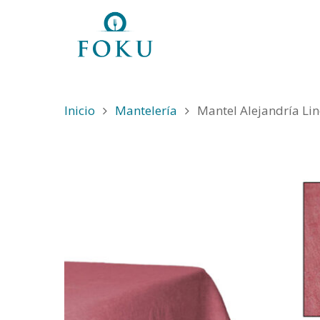
Inicio
Mantelería
Mantel Alejandría Li
Hit enter to search or ESC to close