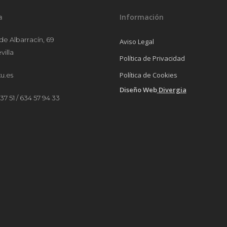
a
Información
 de Albarracín, 69
Aviso Legal
villa
Política de Privacidad
Política de Cookies
u.es
Diseño Web
Divergia
37 51 / 634 57 94 33