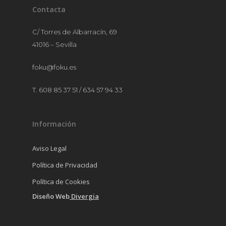
Contacta
C/ Torres de Albarracín, 69
41016 – Sevilla
foku@foku.es
T. 608 85 37 51 / 634 57 94 33
Información
Aviso Legal
Política de Privacidad
Política de Cookies
Diseño Web
Divergia