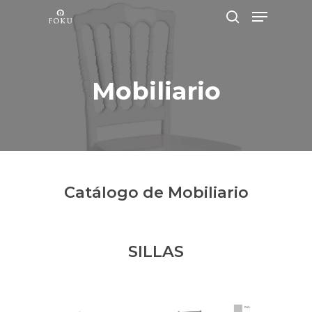
Mobiliario
Hit enter to search or ESC to close
Catálogo de Mobiliario
SILLAS