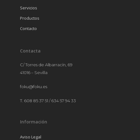
MANTELERÍA
Servicios
MOBILIARIO
Productos
MENAJE
Contacto
Contacta
C/ Torres de Albarracín, 69
41016 – Sevilla
foku@foku.es
T. 608 85 37 51 / 634 57 94 33
Información
Aviso Legal