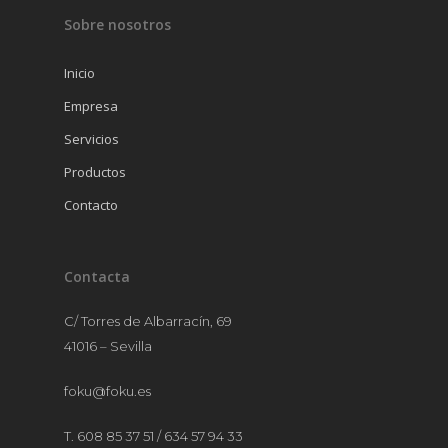
Sobre nosotros
CRISTALERÍA
MANTELERÍA
Inicio
MOBILIARIO
Empresa
MENAJE
Servicios
Productos
Contacto
Contacta
C/ Torres de Albarracín, 69
41016 – Sevilla
foku@foku.es
T. 608 85 37 51 / 634 57 94 33