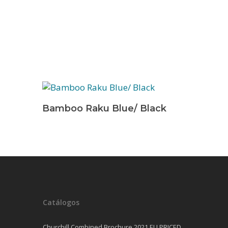
Leer Más
Bamboo Raku Blue/ Black
Catálogos
Churchill Combined Brochure 2021 EU PRICED