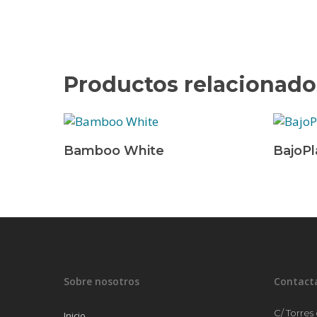
Productos relacionado
Leer Más
Leer Má
Bamboo White
BajoPl
Sobre nosotros
Contact
C/ Torres
Inicio