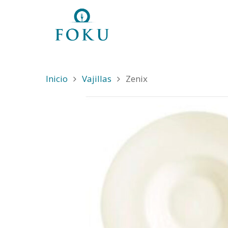
Inicio
Vajillas
Zenix
Hit enter to search or ESC to close