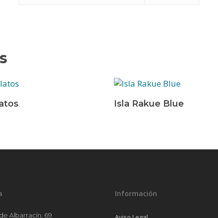
s
s
Leer Más
atos
Isla Rakue Blue
a
Información
 de Albarracín, 69
Aviso Legal