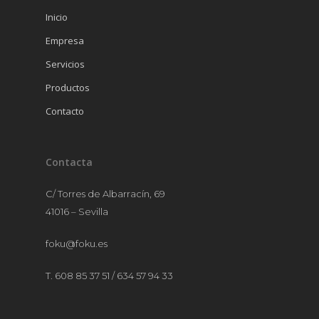
CRISTALERÍA
Inicio
MANTELERÍA
Empresa
MOBILIARIO
Servicios
MENAJE
Productos
Contacto
Contacta
C/ Torres de Albarracín, 69
41016 – Sevilla
foku@foku.es
T. 608 85 37 51 / 634 57 94 33