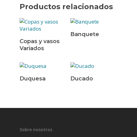
Productos relacionados
Leer Más
Banquete
Leer Más
Copas y vasos
Variados
INICIO
Leer Más
Leer Más
Duquesa
Ducado
EMPRESA
SERVICIOS
PRODUCTOS
CONTACTO
VAJILLAS
CUBERTERÍA
Sobre nosotros