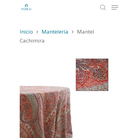
Inicio
Mantelería
Mantel
Hit enter to search or ESC to close
Cachimira