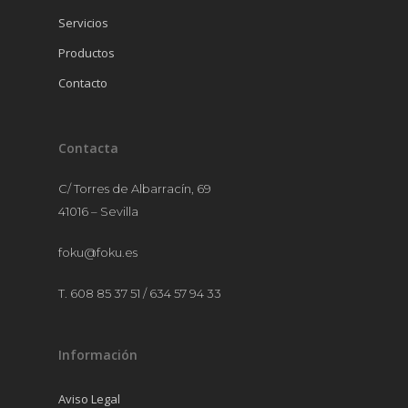
MANTELERÍA
Servicios
MOBILIARIO
Productos
MENAJE
Contacto
Contacta
C/ Torres de Albarracín, 69
41016 – Sevilla
foku@foku.es
T. 608 85 37 51 / 634 57 94 33
Información
Aviso Legal