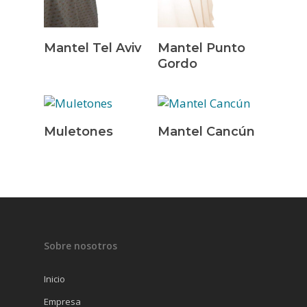
Leer Más
Leer Más
Mantel Tel Aviv
Mantel Punto
Gordo
Leer Más
Leer Más
Muletones
Mantel Cancún
INICIO
EMPRESA
SERVICIOS
PRODUCTOS
CONTACTO
VAJILLAS
Sobre nosotros
CUBERTERÍA
Inicio
CRISTALERÍA
Empresa