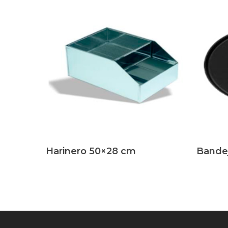
Leer Más
Leer Má
Harinero 50×28 cm
Bande