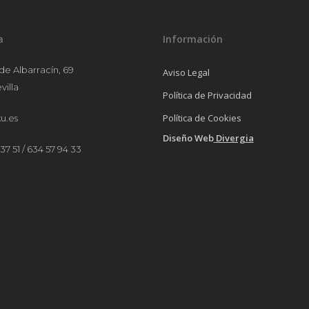
a
Información
 de Albarracín, 69
Aviso Legal
villa
Política de Privacidad
Política de Cookies
u.es
Diseño Web
Divergia
37 51 / 634 57 94 33