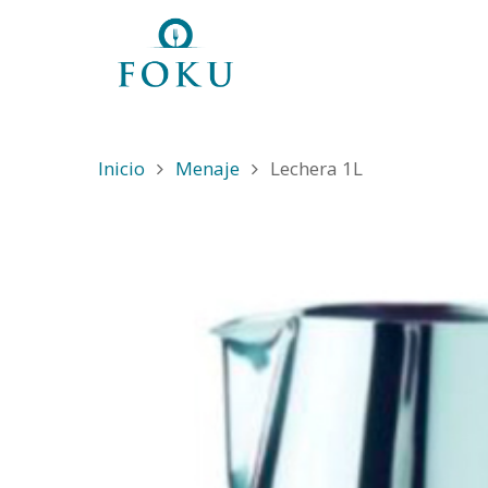
Inicio
Menaje
Lechera 1L
Hit enter to search or ESC to close