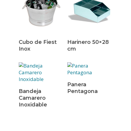
Leer Más
Leer Más
Cubo de Fiest
Harinero 50×28
Inox
cm
INICIO
Leer Más
Panera
Leer Más
Bandeja
Pentagona
EMPRESA
Camarero
Inoxidable
SERVICIOS
PRODUCTOS
CONTACTO
VAJILLAS