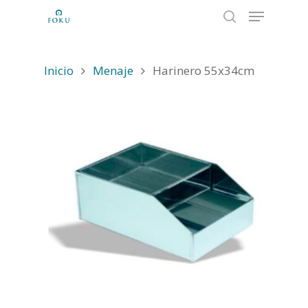
Inicio
Menaje
Harinero 55x34cm
Hit enter to search or ESC to close