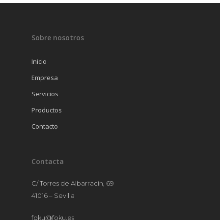
CUBERTERÍA
CRISTALERÍA
Sobre nosotros
MANTELERÍA
Inicio
MOBILIARIO
Empresa
MENAJE
Servicios
Productos
Contacto
Contacta
C/ Torres de Albarracín, 69
41016 – Sevilla
foku@foku.es