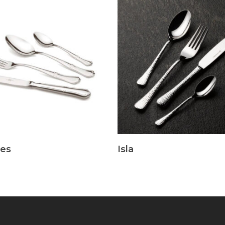
s
Leer Más
les
Isla