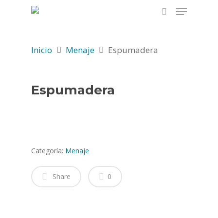
Inicio
Menaje
Espumadera
Hit enter to search or ESC to close
Espumadera
Categoría:
Menaje
Share
0