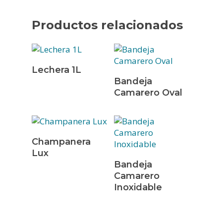
Productos relacionados
Leer Más
Lechera 1L
Leer Más
Bandeja
Camarero Oval
Leer Más
Champanera
Lux
Leer Más
Bandeja
Camarero
Inoxidable