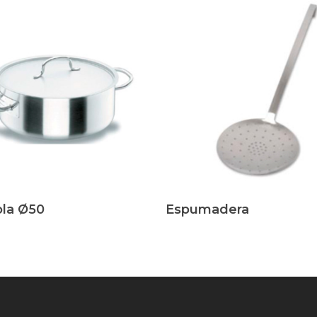
s
Leer Más
ola Ø50
Espumadera