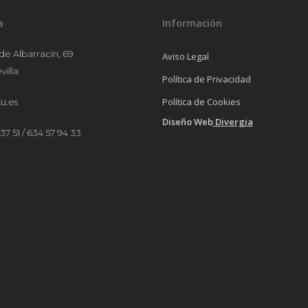
a
Información
 de Albarracín, 69
Aviso Legal
villa
Política de Privacidad
Política de Cookies
u.es
Diseño Web
Divergia
37 51 / 634 57 94 33