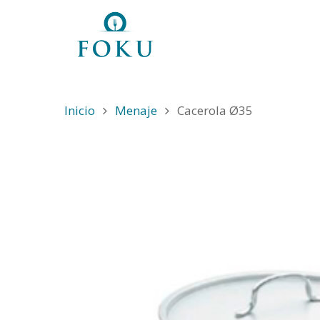
Inicio
Menaje
Cacerola Ø35
Hit enter to search or ESC to close