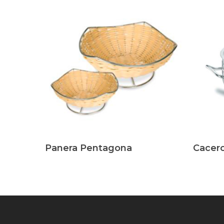
Leer Más
Leer Má
Panera Pentagona
Cacer