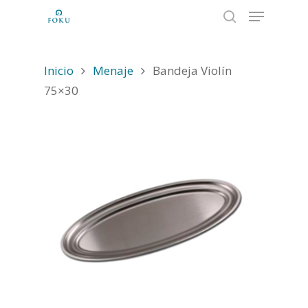
Inicio
Menaje
Bandeja Violín
Hit enter to search or ESC to close
75×30