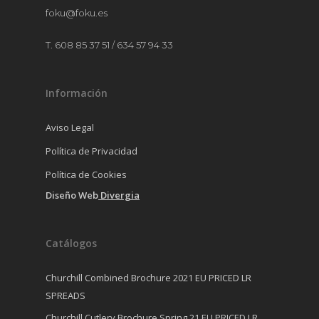
foku@foku.es
T. 608 85 37 51 / 634 57 94 33
Información
Aviso Legal
Política de Privacidad
Política de Cookies
Diseño Web
Divergia
Catálogos
Churchill Combined Brochure 2021 EU PRICED LR
SPREADS
Churchill Cutlery Brochure Spring 21 EU PRICED LR