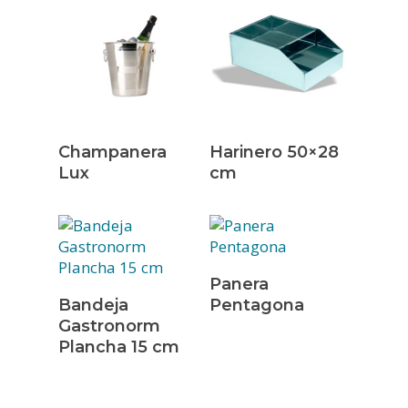
Leer Más
Leer Más
Champanera
Harinero 50×28
Lux
cm
INICIO
Leer Más
Panera
Leer Más
EMPRESA
Bandeja
Pentagona
Gastronorm
SERVICIOS
Plancha 15 cm
PRODUCTOS