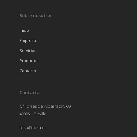
INICIO
Sobre nosotros
EMPRESA
Inicio
SERVICIOS
Empresa
PRODUCTOS
Servicios
Productos
CONTACTO
VAJILLAS
Contacto
CUBERTERÍA
CRISTALERÍA
Contacta
MANTELERÍA
MOBILIARIO
C/ Torres de Albarracín, 69
41016 – Sevilla
MENAJE
foku@foku.es