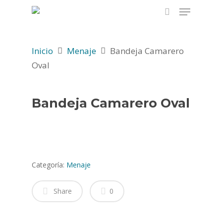
Inicio
Menaje
Bandeja Camarero
Hit enter to search or ESC to close
Oval
Bandeja Camarero Oval
Categoría:
Menaje
Share
0