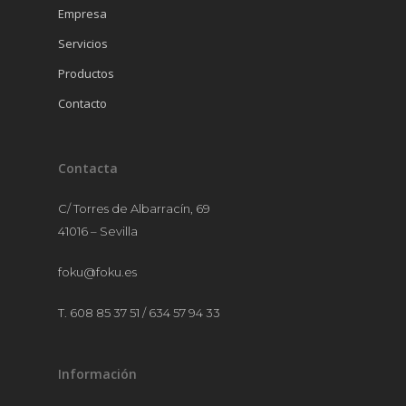
Empresa
MANTELERÍA
Servicios
MOBILIARIO
Productos
MENAJE
Contacto
Contacta
C/ Torres de Albarracín, 69
41016 – Sevilla
foku@foku.es
T. 608 85 37 51 / 634 57 94 33
Información