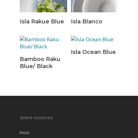
Leer Más
Leer Más
Isla Rakue Blue
Isla Blanco
Leer Más
Isla Ocean Blue
Leer Más
Bamboo Raku
INICIO
Blue/ Black
EMPRESA
SERVICIOS
PRODUCTOS
CONTACTO
VAJILLAS
Sobre nosotros
CUBERTERÍA
Inicio
CRISTALERÍA