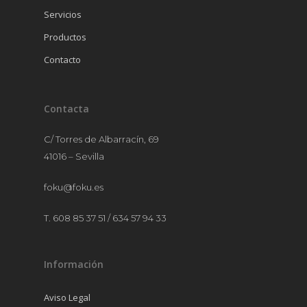
MANTELERÍA
Servicios
MOBILIARIO
Productos
MENAJE
Contacto
Contacta
C/ Torres de Albarracín, 69
41016 – Sevilla
foku@foku.es
T. 608 85 37 51 / 634 57 94 33
Información
Aviso Legal