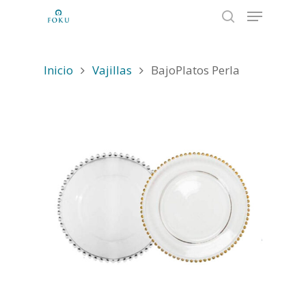
Inicio
Vajillas
BajoPlatos Perla
Hit enter to search or ESC to close