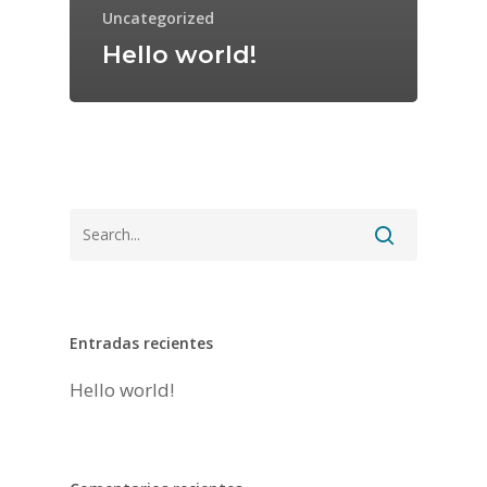
Uncategorized
Hello world!
INICIO
EMPRESA
SERVICIOS
PRODUCTOS
CONTACTO
VAJILLAS
Entradas recientes
CUBERTERÍA
Hello world!
CRISTALERÍA
MANTELERÍA
MOBILIARIO